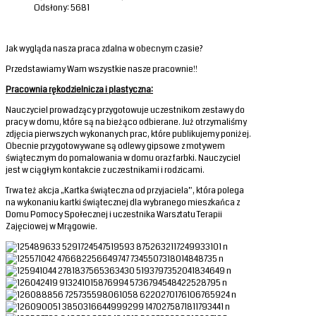
Odsłony: 5681
Jak wygląda nasza praca zdalna w obecnym czasie?
Przedstawiamy Wam wszystkie nasze pracownie!!
Pracownia rękodzielnicza i plastyczna:
Nauczyciel prowadzący przygotowuje uczestnikom zestawy do
pracy w domu, które są na bieżąco odbierane. Już otrzymaliśmy
zdjęcia pierwszych wykonanych prac, które publikujemy poniżej.
Obecnie przygotowywane są odlewy gipsowe z motywem
świątecznym do pomalowania w domu oraz farbki. Nauczyciel
jest w ciągłym kontakcie z uczestnikami i rodzicami.
Trwa też akcja „Kartka świąteczna od przyjaciela”, która polega
na wykonaniu kartki świątecznej dla wybranego mieszkańca z
Domu Pomocy Społecznej i uczestnika Warsztatu Terapii
Zajęciowej w Mrągowie.