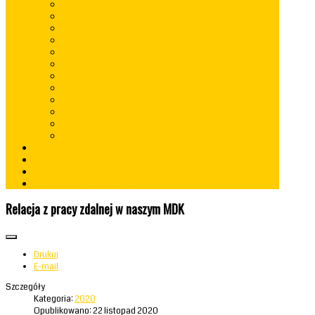
rok 2022
rok 2021
rok 2020
rok 2019
rok 2018
rok 2017
rok 2016
rok 2015
rok 2014
rok 2013
rok 2012
lata 2009 - 2010
Konkursy
Kontakt
RODO
Standardy Ochrony Małoletnich
Relacja z pracy zdalnej w naszym MDK
Drukuj
E-mail
Szczegóły
Kategoria:
2020
Opublikowano: 22 listopad 2020