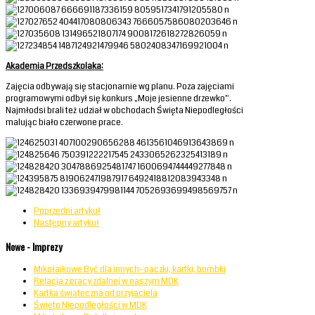
Akademia Przedszkolaka:
Zajęcia odbywają się stacjonarnie wg planu. Poza zajęciami
programowymi odbył się konkurs „Moje jesienne drzewko”.
Najmłodsi brali też udział w obchodach Święta Niepodległości
malując biało czerwone prace.
Poprzedni artykuł
Następny artykuł
Nowe - Imprezy
Mikołajkowe Być dla innych- paczki, kartki, bombki
Relacja z pracy zdalnej w naszym MDK
Kartka świąteczna od przyjaciela
Święto Niepodległości w MDK