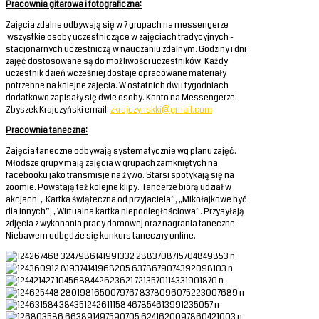
Pracownia gitarowa i fotograficzna:
Zajęcia zdalne odbywają się w 7 grupach na messengerze
wszystkie osoby uczestniczące w zajęciach tradycyjnych -
stacjonarnych uczestniczą w nauczaniu zdalnym. Godziny i dni
zajęć dostosowane są do możliwości uczestników. Każdy
uczestnik dzień wcześniej dostaje opracowane materiały
potrzebne na kolejne zajęcia. W ostatnich dwu tygodniach
dodatkowo zapisały się dwie osoby. Konto na Messengerze:
Zbyszek Krajczyński email:
zkrajczynskki@gmail.com
Pracownia taneczna:
Zajęcia taneczne odbywają systematycznie wg planu zajęć.
Młodsze grupy mają zajęcia w grupach zamkniętych na
facebooku jako transmisje na żywo. Starsi spotykają się na
zoomie. Powstają też kolejne klipy. Tancerze biorą udział w
akcjach: „ Kartka świąteczna od przyjaciela”, „Mikołajkowe być
dla innych”, „Wirtualna kartka niepodległościowa”. Przysyłają
zdjęcia z wykonania pracy domowej oraz nagrania taneczne.
Niebawem odbędzie się konkurs taneczny online.