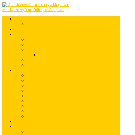
Młodzieżowy Dom Kultury w Mrągowie
Start
Mapastrony
Aktualności
Informacje
Powstanie i rozwój MDK
Miejsce Odkrywania Talentów
Samorząd
Regulamin
Rozkład zajęć
Statut MDK
Koła zainteresowań
Akademia Przedszkolaka
Grupy taneczne
Koło muzyczne
Koło plastyczne
Koło fotograficzne
Koło rękodzielnicze
Mały Einstein
Robotyka
Mały Kopernik
Warsztaty
Imprezy i występy
rok 2023