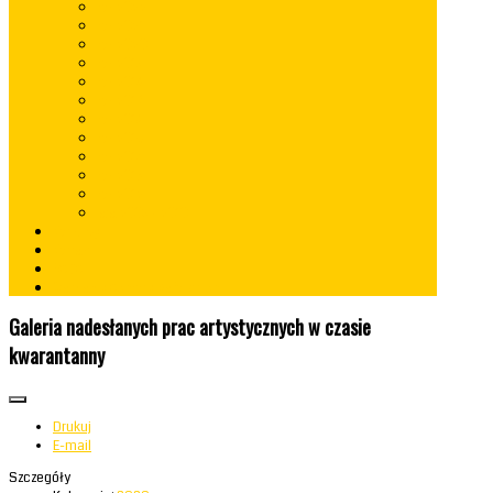
rok 2022
rok 2021
rok 2020
rok 2019
rok 2018
rok 2017
rok 2016
rok 2015
rok 2014
rok 2013
rok 2012
lata 2009 - 2010
Konkursy
Kontakt
RODO
Standardy Ochrony Małoletnich
Galeria nadesłanych prac artystycznych w czasie
kwarantanny
Drukuj
E-mail
Szczegóły