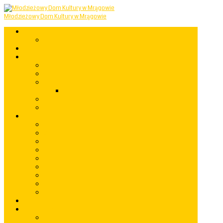
Młodzieżowy Dom Kultury w Mrągowie
Start
Mapastrony
Aktualności
Informacje
Powstanie i rozwój MDK
Miejsce Odkrywania Talentów
Samorząd
Regulamin
Rozkład zajęć
Statut MDK
Koła zainteresowań
Akademia Przedszkolaka
Grupy taneczne
Koło muzyczne
Koło plastyczne
Koło fotograficzne
Koło rękodzielnicze
Mały Einstein
Robotyka
Mały Kopernik
Warsztaty
Imprezy i występy
rok 2023