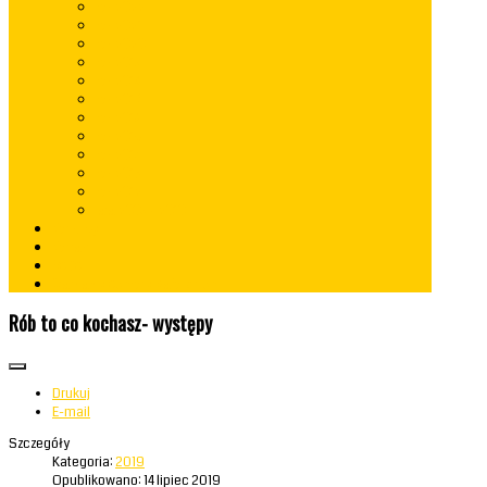
rok 2022
rok 2021
rok 2020
rok 2019
rok 2018
rok 2017
rok 2016
rok 2015
rok 2014
rok 2013
rok 2012
lata 2009 - 2010
Konkursy
Kontakt
RODO
Standardy Ochrony Małoletnich
Rób to co kochasz- występy
Drukuj
E-mail
Szczegóły
Kategoria:
2019
Opublikowano: 14 lipiec 2019