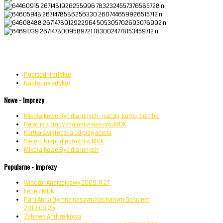
Poprzedni artykuł
Następny artykuł
Nowe - Imprezy
Mikołajkowe Być dla innych- paczki, kartki, bombki
Relacja z pracy zdalnej w naszym MDK
Kartka świąteczna od przyjaciela
Święto Niepodległości w MDK
Mikołajkowe Być dla innych
Popularne - Imprezy
Wieczór Andrzejkowy 2009.11.27
Ferie z MDK
Pani Anna Dymna naszym Kochanym Gościem
2010.03.26
Zabawa Andrzejkowa