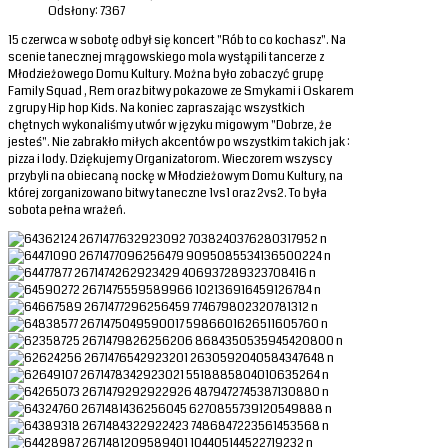
Odsłony: 7367
15 czerwca w sobotę odbył się koncert "Rób to co kochasz". Na
scenie tanecznej mrągowskiego mola wystąpili tancerze z
Młodzieżowego Domu Kultury. Można było zobaczyć grupę
Family Squad , Rem oraz bitwy pokazowe ze Smykami i Oskarem
z grupy Hip hop Kids. Na koniec zapraszając wszystkich
chętnych wykonaliśmy utwór w języku migowym "Dobrze, że
jesteś". Nie zabrakło miłych akcentów po wszystkim takich jak :
pizza i lody. Dziękujemy Organizatorom. Wieczorem wszyscy
przybyli na obiecaną nockę w Młodzieżowym Domu Kultury, na
której zorganizowano bitwy taneczne 1vs1 oraz 2vs2. To była
sobota pełna wrażeń.