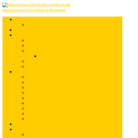
Młodzieżowy Dom Kultury w Mrągowie
Start
Mapastrony
Aktualności
Informacje
Powstanie i rozwój MDK
Miejsce Odkrywania Talentów
Samorząd
Regulamin
Rozkład zajęć
Statut MDK
Koła zainteresowań
Akademia Przedszkolaka
Grupy taneczne
Koło muzyczne
Koło plastyczne
Koło fotograficzne
Koło rękodzielnicze
Mały Einstein
Robotyka
Mały Kopernik
Warsztaty
Imprezy i występy
rok 2023