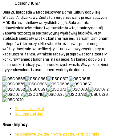
Odsłony: 10197
Dnia 26 listopada w Młodzieżowym Domu Kultury odbył się
Wieczór Andrzejkowy. Został on zorganizowany przez nauczycieli
MDK dla uczestników wszystkich zajęć. Sala została
odpowiednio oświetlona i wprowadzała w tajemniczy nastrój.
Zabawa rozpoczęła sie tradycyjną wędrówką bucików. Przy
stolikach siedziały wróżki z kartami marzeń, sercami z imionami
chłopców i dziewczyn. Nie zabrakło też naszej popularnej
wróżby- łowienie szczęśliwej rybki oraz zabawy z wędrującym
kapeluszem i tańca. W trakcie zabawy przeprowadzone zostały
konkursy: taniec z balonami i na gazecie. Na koniec odbyło sie
lanie wosku i odczytywanie woskowych wróżb. Wszystkie dzieci
były zadowolone i z usmiechem wróciły do domu.
Poprzedni artykuł
Następny artykuł
Nowe - Imprezy
Mikołajkowe Być dla innych- paczki, kartki, bombki