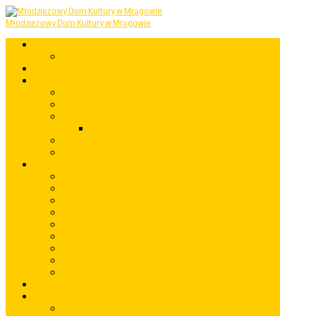
Młodzieżowy Dom Kultury w Mrągowie
Start
Mapastrony
Aktualności
Informacje
Powstanie i rozwój MDK
Miejsce Odkrywania Talentów
Samorząd
Regulamin
Rozkład zajęć
Statut MDK
Koła zainteresowań
Akademia Przedszkolaka
Grupy taneczne
Koło muzyczne
Koło plastyczne
Koło fotograficzne
Koło rękodzielnicze
Mały Einstein
Robotyka
Mały Kopernik
Warsztaty
Imprezy i występy
rok 2023