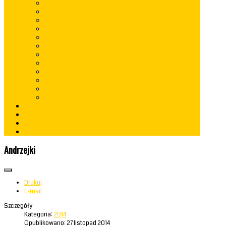
rok 2022
rok 2021
rok 2020
rok 2019
rok 2018
rok 2017
rok 2016
rok 2015
rok 2014
rok 2013
rok 2012
lata 2009 - 2010
Konkursy
Kontakt
RODO
Standardy Ochrony Małoletnich
Andrzejki
Drukuj
E-mail
Szczegóły
Kategoria:
2014
Opublikowano: 27 listopad 2014